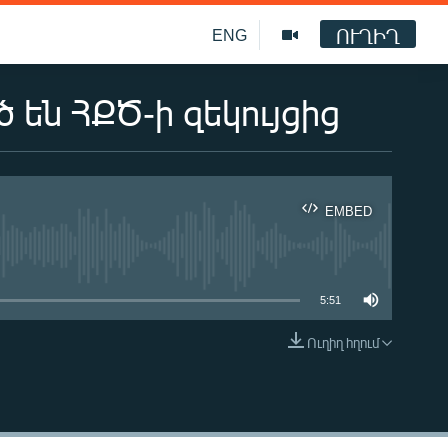
ՈՒՂԻՂ
ENG
 են ՀՔԾ-ի զեկույցից
EMBED
ble
5:51
Ուղիղ հղում
EMBED