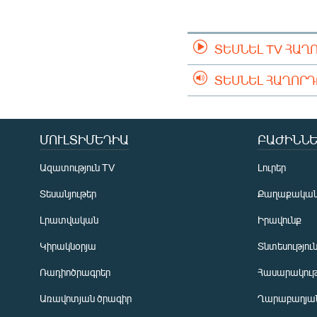
ՄԻՋԱԶԳԱՅԻՆ
ՄՇԱԿՈՒՅԹ
ՏԵՍՆԵԼ TV ՀԱՂ
ՍՊՈՐՏ
ՄԵԿՆԱԲԱՆՈՒԹՅՈՒՆ
ՏԵՍՆԵԼ ՀԱՂՈՐ
ՏՏ ԵՒ ԻՆՏԵՐՆԵՏ
ԿՈՐՈՆԱՎԻՐՈՒՍ
ՄՈՒԼՏԻՄԵԴԻԱ
ԲԱԺԻՆՆԵ
ԱՐԽԻՎ
Ազատություն TV
Լուրեր
ՏԵՍԱՆՅՈՒԹԵՐ
Տեսանյութեր
Քաղաքակա
ԲԱՆԱՎԵՃ
Լրատվական
Իրավունք
ՁԳՏԵԼՈՎ ԼԱՎԱԳՈՒՅՆԻՆ
Կիրակնօրյա
Տնտեսությու
ՓՈԴՔԱՍԹ
Ռադիոծրագրեր
Հասարակութ
Առավոտյան ծրագիր
Ղարաբաղյան