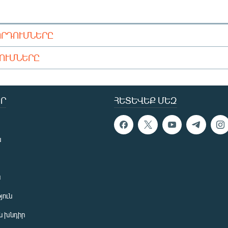
ՈՐԴՈՒՄՆԵՐԸ
ԴՈՒՄՆԵՐԸ
Ր
ՀԵՏԵՎԵՔ ՄԵԶ
ն
ն
յուն
 խնդիր