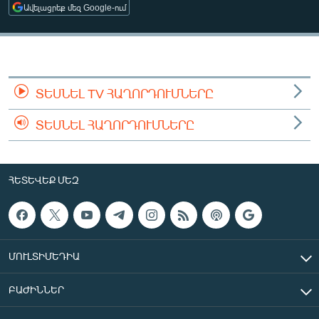
Ավելացրեք մեզ Google-ում
ՄԻՋԱԶԳԱՅԻՆ
ՄՇԱԿՈՒՅԹ
ՍՊՈՐՏ
ՄԵԿՆԱԲԱՆՈՒԹՅՈՒՆ
ՏԵՍՆԵԼ TV ՀԱՂՈՐԴՈՒՄՆԵՐԸ
ՏՏ ԵՒ ԻՆՏԵՐՆԵՏ
ՏԵՍՆԵԼ ՀԱՂՈՐԴՈՒՄՆԵՐԸ
ԿՈՐՈՆԱՎԻՐՈՒՍ
ԱՐԽԻՎ
ՀԵՏԵՎԵՔ ՄԵԶ
ՏԵՍԱՆՅՈՒԹԵՐ
ԲԱՆԱՎԵՃ
ՁԳՏԵԼՈՎ ԼԱՎԱԳՈՒՅՆԻՆ
ՄՈՒԼՏԻՄԵԴԻԱ
ՓՈԴՔԱՍԹ
ԲԱԺԻՆՆԵՐ
Հայերեն