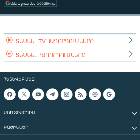
Ավելացրեք մեզ Google-ում
ՄԻՋԱԶԳԱՅԻՆ
ՄՇԱԿՈՒՅԹ
ՍՊՈՐՏ
ՄԵԿՆԱԲԱՆՈՒԹՅՈՒՆ
ՏԵՍՆԵԼ TV ՀԱՂՈՐԴՈՒՄՆԵՐԸ
ՏՏ ԵՒ ԻՆՏԵՐՆԵՏ
ՏԵՍՆԵԼ ՀԱՂՈՐԴՈՒՄՆԵՐԸ
ԿՈՐՈՆԱՎԻՐՈՒՍ
ԱՐԽԻՎ
ՀԵՏԵՎԵՔ ՄԵԶ
ՏԵՍԱՆՅՈՒԹԵՐ
ԲԱՆԱՎԵՃ
ՁԳՏԵԼՈՎ ԼԱՎԱԳՈՒՅՆԻՆ
ՄՈՒԼՏԻՄԵԴԻԱ
ՓՈԴՔԱՍԹ
ԲԱԺԻՆՆԵՐ
Հայերեն