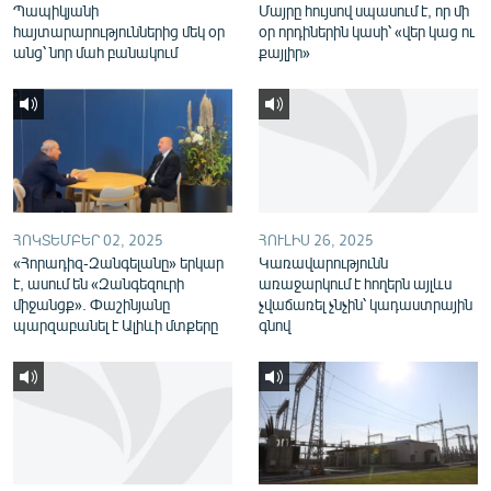
Պապիկյանի
Մայրը հույսով սպասում է, որ մի
English
հայտարարություններից մեկ օր
օր որդիներին կասի՝ «վեր կաց ու
անց՝ նոր մահ բանակում
քայլիր»
Русский
ՀԵՏԵՎԵՔ ՄԵԶ
ՀՈԿՏԵՄԲԵՐ 02, 2025
ՀՈՒԼԻՍ 26, 2025
«Հորադիզ-Զանգելանը» երկար
Կառավարությունն
«Ազատության» բոլոր կայքերը
է, ասում են «Զանգեզուրի
առաջարկում է հողերն այլևս
միջանցք». Փաշինյանը
չվաճառել չնչին՝ կադաստրային
պարզաբանել է Ալիևի մտքերը
գնով