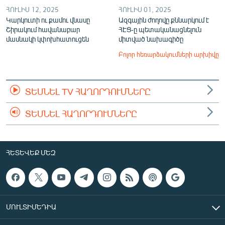
ՀՈՒԼԻՍ 12, 2025
ՀՈՒԼԻՍ 01, 2025
Կարկուտի ու քամու վնասը
Ազգային ժողովը քննարկում է
Շիրակում հավանաբար
ՀԷՑ-ը պետականացնելուն
մասնակի կփոխհատուցեն
միտված նախագիծը
Բոլոր հեռարձակումների արխիվը
ՏԵՍՆԵԼ TV ՀԱՂՈՐԴՈՒՄՆԵՐԸ
ՏԵՍՆԵԼ ՀԱՂՈՐԴՈՒՄՆԵՐԸ
ՀԵՏԵՎԵՔ ՄԵԶ
ՄՈՒԼՏԻՄԵԴԻԱ