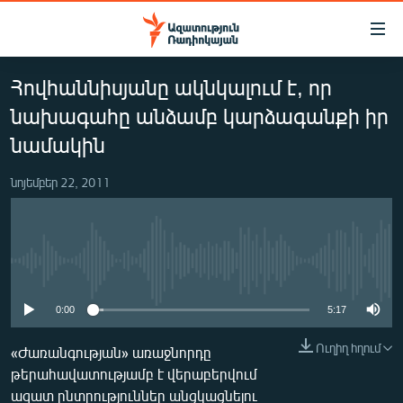
Մատչելիության
հղումներ
Անցնել
Հովհաննիսյանը ակնկալում է, որ
հիմնական
ԱԶԱՏՈՒԹՅՈՒՆ TV
բովանդակությանը
նախագահը անձամբ կարձագանքի իր
ՀԱՅԱՍՏԱՆ
Անցնել
նամակին
հիմնական
ՔԱՂԱՔԱԿԱՆ
մենյուին
նոյեմբեր 22, 2011
ԸՆՏՐՈՒԹՅՈՒՆՆԵՐ 2026
Որոնում
ԻՐԱՎՈՒՆՔ
ՀԱՍԱՐԱԿՈՒԹՅՈՒՆ
No media source currently available
ՏՆՏԵՍՈՒԹՅՈՒՆ
0:00
5:17
ՂԱՐԱԲԱՂ
Ուղիղ հղում
«Ժառանգության» առաջնորդը
ՊԱՏԵՐԱԶՄԻ 6 ՇԱԲԱԹՆԵՐԸ
թերահավատությամբ է վերաբերվում
ՏԱՐԱԾԱՇՐՋԱՆ
ազատ ընտրություններ անցկացնելու