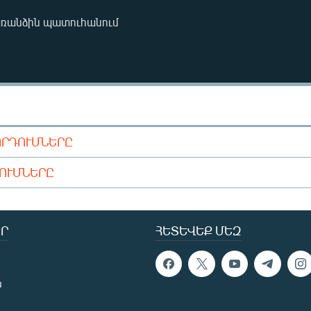
առանձին պատուհանում
ՈՐԴՈՒՄՆԵՐԸ
ԴՈՒՄՆԵՐԸ
Ր
ՀԵՏԵՎԵՔ ՄԵԶ
ն