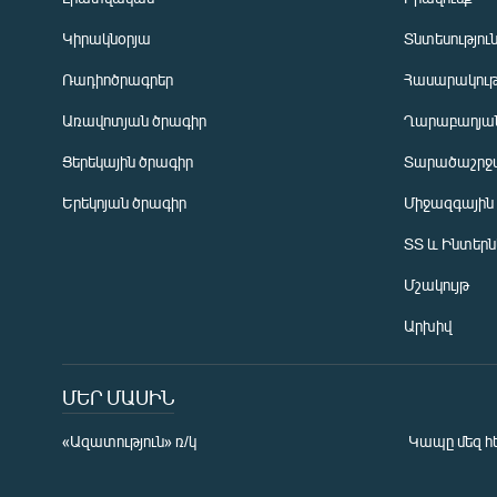
Կիրակնօրյա
Տնտեսությու
Ռադիոծրագրեր
Հասարակութ
Առավոտյան ծրագիր
Ղարաբաղյան
Ցերեկային ծրագիր
Տարածաշրջ
Հայերեն
Երեկոյան ծրագիր
Միջազգային
English
ՏՏ և Ինտեր
Русский
Մշակույթ
ՀԵՏԵՎԵՔ ՄԵԶ
Արխիվ
ՄԵՐ ՄԱՍԻՆ
«Ազատություն» ռ/կ
Կապը մեզ հ
«Ազատության» բոլոր կայքերը