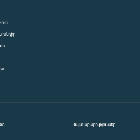
ն
յուն
 խնդիր
ան
նետ
ետ
Հայտարարություններ