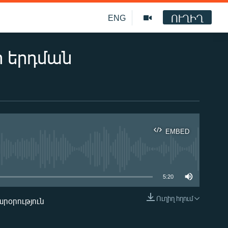
ՈՒՂԻՂ
ENG
 երդման
EMBED
ble
5:20
Ուղիղ հղում
արօրություն
EMBED