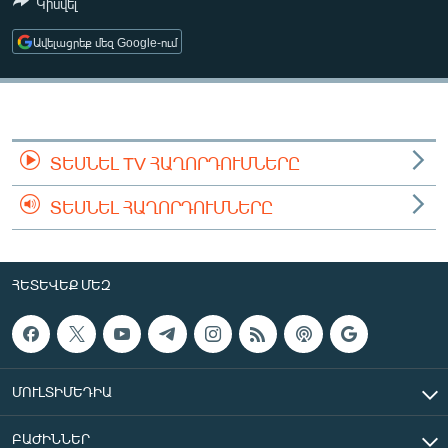
Կիսվել
ՄԻՋԱԶԳԱՅԻՆ
Ավելացրեք մեզ Google-ում
ՄՇԱԿՈՒՅԹ
ՍՊՈՐՏ
ՄԵԿՆԱԲԱՆՈՒԹՅՈՒՆ
ՏՏ ԵՒ ԻՆՏԵՐՆԵՏ
ՏԵՍՆԵԼ TV ՀԱՂՈՐԴՈՒՄՆԵՐԸ
ԿՈՐՈՆԱՎԻՐՈՒՍ
ՏԵՍՆԵԼ ՀԱՂՈՐԴՈՒՄՆԵՐԸ
ԱՐԽԻՎ
ՏԵՍԱՆՅՈՒԹԵՐ
ՀԵՏԵՎԵՔ ՄԵԶ
ԲԱՆԱՎԵՃ
ՁԳՏԵԼՈՎ ԼԱՎԱԳՈՒՅՆԻՆ
ՓՈԴՔԱՍԹ
ՄՈՒԼՏԻՄԵԴԻԱ
Հայերեն
ԲԱԺԻՆՆԵՐ