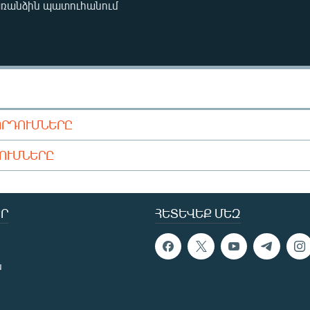
առանձին պատուհանում
ՈՐԴՈՒՄՆԵՐԸ
ԴՈՒՄՆԵՐԸ
Ր
ՀԵՏԵՎԵՔ ՄԵԶ
ն