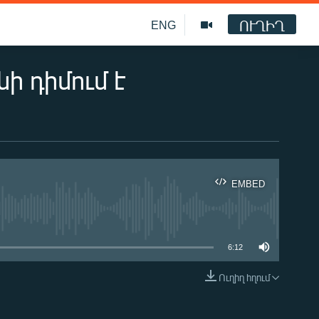
ՈՒՂԻՂ
ENG
 դիմում է
EMBED
ble
6:12
Ուղիղ հղում
EMBED