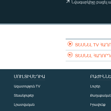
ՄԻՋԱԶԳԱՅԻՆ
Նվագարկիչը բացել 
ՄՇԱԿՈՒՅԹ
ՍՊՈՐՏ
ՄԵԿՆԱԲԱՆՈՒԹՅՈՒՆ
ՏՏ ԵՒ ԻՆՏԵՐՆԵՏ
ՏԵՍՆԵԼ TV ՀԱՂ
ԿՈՐՈՆԱՎԻՐՈՒՍ
ԱՐԽԻՎ
ՏԵՍՆԵԼ ՀԱՂՈՐ
ՏԵՍԱՆՅՈՒԹԵՐ
ԲԱՆԱՎԵՃ
ՄՈՒԼՏԻՄԵԴԻԱ
ԲԱԺԻՆՆԵ
ՁԳՏԵԼՈՎ ԼԱՎԱԳՈՒՅՆԻՆ
Ազատություն TV
Լուրեր
ՓՈԴՔԱՍԹ
Տեսանյութեր
Քաղաքակա
Լրատվական
Իրավունք