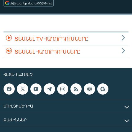
Ավելացրեք մեզ Google-ում
ՄԻՋԱԶԳԱՅԻՆ
ՄՇԱԿՈՒՅԹ
ՍՊՈՐՏ
ՄԵԿՆԱԲԱՆՈՒԹՅՈՒՆ
ՏԵՍՆԵԼ TV ՀԱՂՈՐԴՈՒՄՆԵՐԸ
ՏՏ ԵՒ ԻՆՏԵՐՆԵՏ
ՏԵՍՆԵԼ ՀԱՂՈՐԴՈՒՄՆԵՐԸ
ԿՈՐՈՆԱՎԻՐՈՒՍ
ԱՐԽԻՎ
ՀԵՏԵՎԵՔ ՄԵԶ
ՏԵՍԱՆՅՈՒԹԵՐ
ԲԱՆԱՎԵՃ
ՁԳՏԵԼՈՎ ԼԱՎԱԳՈՒՅՆԻՆ
ՄՈՒԼՏԻՄԵԴԻԱ
ՓՈԴՔԱՍԹ
ԲԱԺԻՆՆԵՐ
Հայերեն