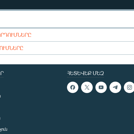
ՈՐԴՈՒՄՆԵՐԸ
ԴՈՒՄՆԵՐԸ
Ր
ՀԵՏԵՎԵՔ ՄԵԶ
ն
ն
յուն