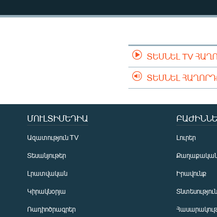
ՄԻՋԱԶԳԱՅԻՆ
ՄՇԱԿՈՒՅԹ
ՍՊՈՐՏ
ՄԵԿՆԱԲԱՆՈՒԹՅՈՒՆ
ՏԵՍՆԵԼ TV ՀԱՂ
ՏՏ ԵՒ ԻՆՏԵՐՆԵՏ
ՏԵՍՆԵԼ ՀԱՂՈՐ
ԿՈՐՈՆԱՎԻՐՈՒՍ
ԱՐԽԻՎ
ՄՈՒԼՏԻՄԵԴԻԱ
ԲԱԺԻՆՆԵ
ՏԵՍԱՆՅՈՒԹԵՐ
Ազատություն TV
Լուրեր
ԲԱՆԱՎԵՃ
Տեսանյութեր
Քաղաքակա
ՁԳՏԵԼՈՎ ԼԱՎԱԳՈՒՅՆԻՆ
Լրատվական
Իրավունք
ՓՈԴՔԱՍԹ
Կիրակնօրյա
Տնտեսությու
Ռադիոծրագրեր
Հասարակութ