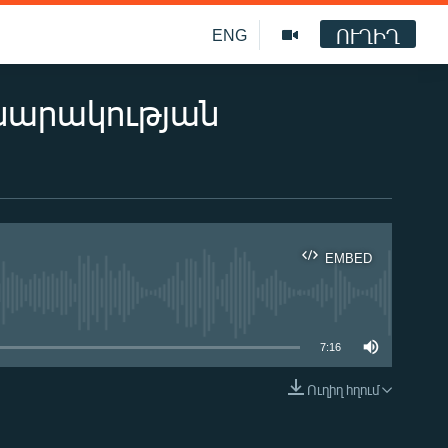
ՈՒՂԻՂ
ENG
սարակության
EMBED
ble
7:16
Ուղիղ հղում
EMBED