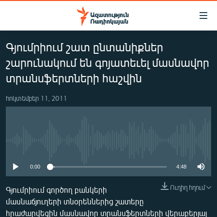
Մատչելիության
հղումներ
Անցնել
Գյումրիում շատ ընտանիքներ
հիմնական
ԱԶԱՏՈՒԹՅՈՒՆ TV
բովանդակությանը
շարունակում են գոյատեւել մասնավոր
ՀԱՅԱՍՏԱՆ
Անցնել
տրանսֆերտների հաշվին
հիմնական
ՔԱՂԱՔԱԿԱՆ
մենյուին
հոկտեմբեր 11, 2011
ԸՆՏՐՈՒԹՅՈՒՆՆԵՐ 2026
Որոնում
ԻՐԱՎՈՒՆՔ
ՀԱՍԱՐԱԿՈՒԹՅՈՒՆ
No media source currently available
ՏՆՏԵՍՈՒԹՅՈՒՆ
0:00
4:48
ՂԱՐԱԲԱՂ
Ուղիղ հղում
Գյումրիում գործող բանկերի
ՊԱՏԵՐԱԶՄԻ 6 ՇԱԲԱԹՆԵՐԸ
մասնաճյուղերի տնօրեններից շատերը
ՏԱՐԱԾԱՇՐՋԱՆ
հրաժարվեցին մասնավոր տրանսֆերտների վերաբերյալ