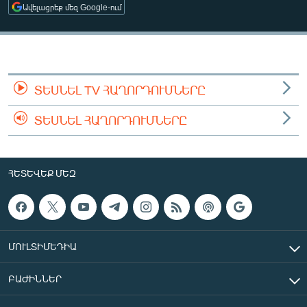
Ավելացրեք մեզ Google-ում
ՄԻՋԱԶԳԱՅԻՆ
ՄՇԱԿՈՒՅԹ
ՍՊՈՐՏ
ՄԵԿՆԱԲԱՆՈՒԹՅՈՒՆ
ՏԵՍՆԵԼ TV ՀԱՂՈՐԴՈՒՄՆԵՐԸ
ՏՏ ԵՒ ԻՆՏԵՐՆԵՏ
ՏԵՍՆԵԼ ՀԱՂՈՐԴՈՒՄՆԵՐԸ
ԿՈՐՈՆԱՎԻՐՈՒՍ
ԱՐԽԻՎ
ՀԵՏԵՎԵՔ ՄԵԶ
ՏԵՍԱՆՅՈՒԹԵՐ
ԲԱՆԱՎԵՃ
ՁԳՏԵԼՈՎ ԼԱՎԱԳՈՒՅՆԻՆ
ՄՈՒԼՏԻՄԵԴԻԱ
ՓՈԴՔԱՍԹ
ԲԱԺԻՆՆԵՐ
Հայերեն