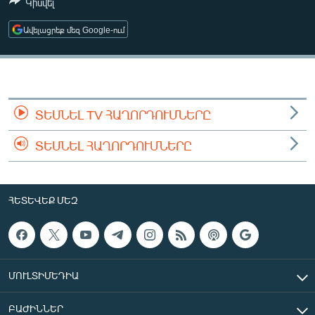
Կիսվել
ՄԻՋԱԶԳԱՅԻՆ
Ավելացրեք մեզ Google-ում
ՄՇԱԿՈՒՅԹ
ՍՊՈՐՏ
ՄԵԿՆԱԲԱՆՈՒԹՅՈՒՆ
ՏՏ ԵՒ ԻՆՏԵՐՆԵՏ
ՏԵՍՆԵԼ TV ՀԱՂՈՐԴՈՒՄՆԵՐԸ
ԿՈՐՈՆԱՎԻՐՈՒՍ
ՏԵՍՆԵԼ ՀԱՂՈՐԴՈՒՄՆԵՐԸ
ԱՐԽԻՎ
ՏԵՍԱՆՅՈՒԹԵՐ
ՀԵՏԵՎԵՔ ՄԵԶ
ԲԱՆԱՎԵՃ
ՁԳՏԵԼՈՎ ԼԱՎԱԳՈՒՅՆԻՆ
ՓՈԴՔԱՍԹ
ՄՈՒԼՏԻՄԵԴԻԱ
Հայերեն
ԲԱԺԻՆՆԵՐ