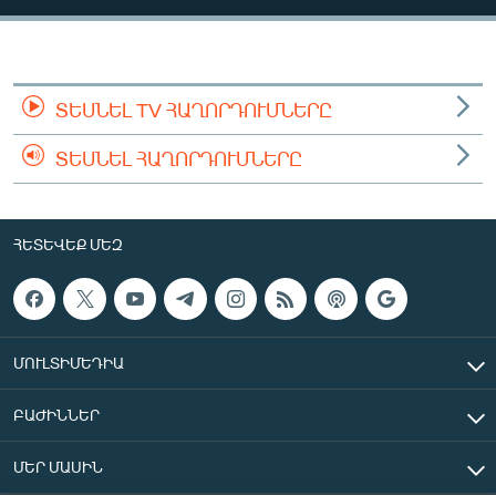
ՄԻՋԱԶԳԱՅԻՆ
ՄՇԱԿՈՒՅԹ
ՍՊՈՐՏ
ՏԵՍՆԵԼ TV ՀԱՂՈՐԴՈՒՄՆԵՐԸ
ՄԵԿՆԱԲԱՆՈՒԹՅՈՒՆ
ՏԵՍՆԵԼ ՀԱՂՈՐԴՈՒՄՆԵՐԸ
ՏՏ ԵՒ ԻՆՏԵՐՆԵՏ
ԿՈՐՈՆԱՎԻՐՈՒՍ
ՀԵՏԵՎԵՔ ՄԵԶ
ԱՐԽԻՎ
ՏԵՍԱՆՅՈՒԹԵՐ
ԲԱՆԱՎԵՃ
ՄՈՒԼՏԻՄԵԴԻԱ
ՁԳՏԵԼՈՎ ԼԱՎԱԳՈՒՅՆԻՆ
ԲԱԺԻՆՆԵՐ
ՓՈԴՔԱՍԹ
ՄԵՐ ՄԱՍԻՆ
Հայերեն