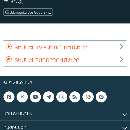
Կիսվել
ՄԻՋԱԶԳԱՅԻՆ
Ավելացրեք մեզ Google-ում
ՄՇԱԿՈՒՅԹ
ՍՊՈՐՏ
ՄԵԿՆԱԲԱՆՈՒԹՅՈՒՆ
ՏՏ ԵՒ ԻՆՏԵՐՆԵՏ
ՏԵՍՆԵԼ TV ՀԱՂՈՐԴՈՒՄՆԵՐԸ
ԿՈՐՈՆԱՎԻՐՈՒՍ
ՏԵՍՆԵԼ ՀԱՂՈՐԴՈՒՄՆԵՐԸ
ԱՐԽԻՎ
ՏԵՍԱՆՅՈՒԹԵՐ
ՀԵՏԵՎԵՔ ՄԵԶ
ԲԱՆԱՎԵՃ
ՁԳՏԵԼՈՎ ԼԱՎԱԳՈՒՅՆԻՆ
ՓՈԴՔԱՍԹ
ՄՈՒԼՏԻՄԵԴԻԱ
Հայերեն
ԲԱԺԻՆՆԵՐ