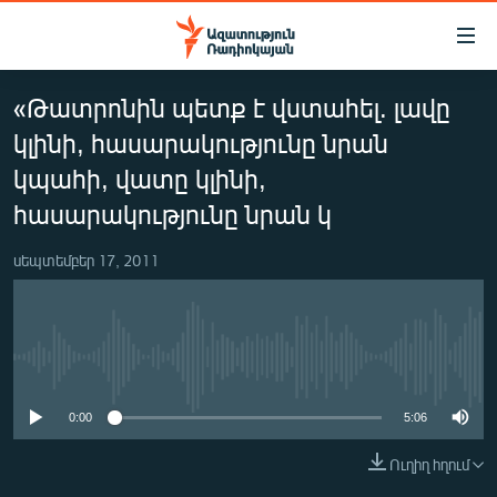
Մատչելիության
հղումներ
Անցնել
«Թատրոնին պետք է վստահել. լավը
հիմնական
ԱԶԱՏՈՒԹՅՈՒՆ TV
բովանդակությանը
կլինի, հասարակությունը նրան
ՀԱՅԱՍՏԱՆ
Անցնել
կպահի, վատը կլինի,
հիմնական
ՔԱՂԱՔԱԿԱՆ
հասարակությունը նրան կ
մենյուին
ԸՆՏՐՈՒԹՅՈՒՆՆԵՐ 2026
Որոնում
սեպտեմբեր 17, 2011
ԻՐԱՎՈՒՆՔ
ՀԱՍԱՐԱԿՈՒԹՅՈՒՆ
ՏՆՏԵՍՈՒԹՅՈՒՆ
No media source currently available
ՂԱՐԱԲԱՂ
0:00
5:06
ՊԱՏԵՐԱԶՄԻ 6 ՇԱԲԱԹՆԵՐԸ
Ուղիղ հղում
ՏԱՐԱԾԱՇՐՋԱՆ