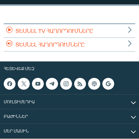
ՄԻՋԱԶԳԱՅԻՆ
ՄՇԱԿՈՒՅԹ
ՍՊՈՐՏ
ՏԵՍՆԵԼ TV ՀԱՂՈՐԴՈՒՄՆԵՐԸ
ՄԵԿՆԱԲԱՆՈՒԹՅՈՒՆ
ՏԵՍՆԵԼ ՀԱՂՈՐԴՈՒՄՆԵՐԸ
ՏՏ ԵՒ ԻՆՏԵՐՆԵՏ
ԿՈՐՈՆԱՎԻՐՈՒՍ
ՀԵՏԵՎԵՔ ՄԵԶ
ԱՐԽԻՎ
ՏԵՍԱՆՅՈՒԹԵՐ
ԲԱՆԱՎԵՃ
ՄՈՒԼՏԻՄԵԴԻԱ
ՁԳՏԵԼՈՎ ԼԱՎԱԳՈՒՅՆԻՆ
ԲԱԺԻՆՆԵՐ
ՓՈԴՔԱՍԹ
ՄԵՐ ՄԱՍԻՆ
Հայերեն