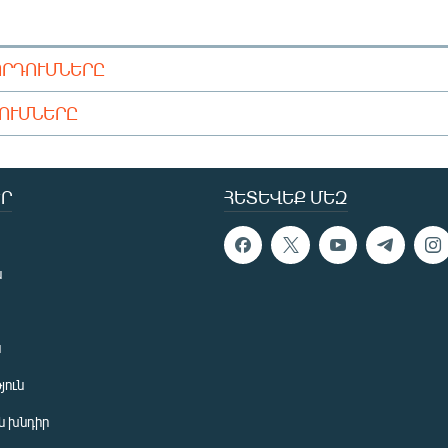
ՈՐԴՈՒՄՆԵՐԸ
ԴՈՒՄՆԵՐԸ
Ր
ՀԵՏԵՎԵՔ ՄԵԶ
ն
ն
յուն
 խնդիր