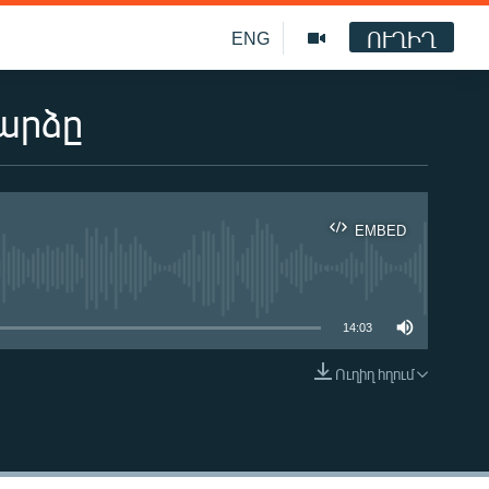
ՈՒՂԻՂ
ENG
արձը
EMBED
ble
14:03
Ուղիղ հղում
EMBED