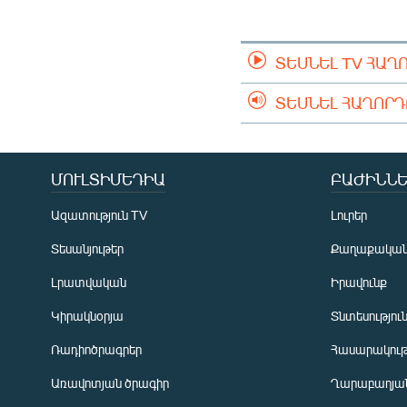
ՄԻՋԱԶԳԱՅԻՆ
ՄՇԱԿՈՒՅԹ
ՏԵՍՆԵԼ TV ՀԱՂ
ՍՊՈՐՏ
ՄԵԿՆԱԲԱՆՈՒԹՅՈՒՆ
ՏԵՍՆԵԼ ՀԱՂՈՐ
ՏՏ ԵՒ ԻՆՏԵՐՆԵՏ
ԿՈՐՈՆԱՎԻՐՈՒՍ
ՄՈՒԼՏԻՄԵԴԻԱ
ԲԱԺԻՆՆԵ
ԱՐԽԻՎ
Ազատություն TV
Լուրեր
ՏԵՍԱՆՅՈՒԹԵՐ
Տեսանյութեր
Քաղաքակա
ԲԱՆԱՎԵՃ
Լրատվական
Իրավունք
ՁԳՏԵԼՈՎ ԼԱՎԱԳՈՒՅՆԻՆ
Կիրակնօրյա
Տնտեսությու
ՓՈԴՔԱՍԹ
Ռադիոծրագրեր
Հասարակութ
Առավոտյան ծրագիր
Ղարաբաղյան