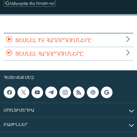
Ավելացրեք մեզ Google-ում
ՄԻՋԱԶԳԱՅԻՆ
ՄՇԱԿՈՒՅԹ
ՍՊՈՐՏ
ՄԵԿՆԱԲԱՆՈՒԹՅՈՒՆ
ՏԵՍՆԵԼ TV ՀԱՂՈՐԴՈՒՄՆԵՐԸ
ՏՏ ԵՒ ԻՆՏԵՐՆԵՏ
ՏԵՍՆԵԼ ՀԱՂՈՐԴՈՒՄՆԵՐԸ
ԿՈՐՈՆԱՎԻՐՈՒՍ
ԱՐԽԻՎ
ՀԵՏԵՎԵՔ ՄԵԶ
ՏԵՍԱՆՅՈՒԹԵՐ
ԲԱՆԱՎԵՃ
ՁԳՏԵԼՈՎ ԼԱՎԱԳՈՒՅՆԻՆ
ՄՈՒԼՏԻՄԵԴԻԱ
ՓՈԴՔԱՍԹ
ԲԱԺԻՆՆԵՐ
Հայերեն