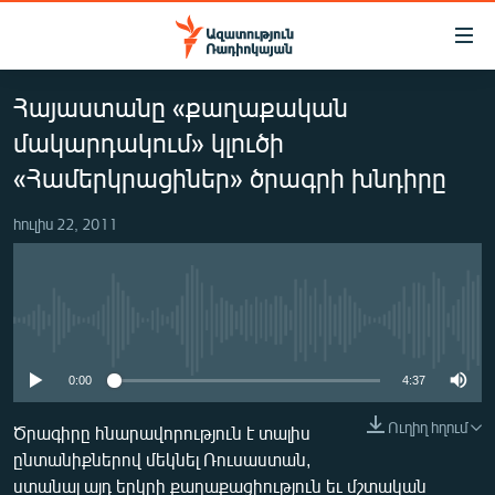
Մատչելիության
հղումներ
Անցնել
Հայաստանը «քաղաքական
հիմնական
ԱԶԱՏՈՒԹՅՈՒՆ TV
բովանդակությանը
մակարդակում» կլուծի
ՀԱՅԱՍՏԱՆ
Անցնել
«Համերկրացիներ» ծրագրի խնդիրը
հիմնական
ՔԱՂԱՔԱԿԱՆ
մենյուին
հուլիս 22, 2011
ԸՆՏՐՈՒԹՅՈՒՆՆԵՐ 2026
Որոնում
ԻՐԱՎՈՒՆՔ
ՀԱՍԱՐԱԿՈՒԹՅՈՒՆ
No media source currently available
ՏՆՏԵՍՈՒԹՅՈՒՆ
0:00
4:37
ՂԱՐԱԲԱՂ
Ուղիղ հղում
Ծրագիրը հնարավորություն է տալիս
ՊԱՏԵՐԱԶՄԻ 6 ՇԱԲԱԹՆԵՐԸ
ընտանիքներով մեկնել Ռուսաստան,
ՏԱՐԱԾԱՇՐՋԱՆ
ստանալ այդ երկրի քաղաքացիություն եւ մշտական