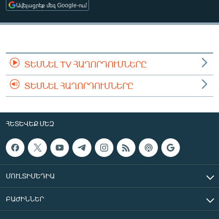
Ավելացրեք մեզ Google-ում
ՄԻՋԱԶԳԱՅԻՆ
ՄՇԱԿՈՒՅԹ
ՍՊՈՐՏ
ՄԵԿՆԱԲԱՆՈՒԹՅՈՒՆ
ՏԵՍՆԵԼ TV ՀԱՂՈՐԴՈՒՄՆԵՐԸ
ՏՏ ԵՒ ԻՆՏԵՐՆԵՏ
ՏԵՍՆԵԼ ՀԱՂՈՐԴՈՒՄՆԵՐԸ
ԿՈՐՈՆԱՎԻՐՈՒՍ
ԱՐԽԻՎ
ՀԵՏԵՎԵՔ ՄԵԶ
ՏԵՍԱՆՅՈՒԹԵՐ
ԲԱՆԱՎԵՃ
ՁԳՏԵԼՈՎ ԼԱՎԱԳՈՒՅՆԻՆ
ՄՈՒԼՏԻՄԵԴԻԱ
ՓՈԴՔԱՍԹ
ԲԱԺԻՆՆԵՐ
Հայերեն