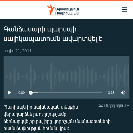
Մատչելիության
հղումներ
Անցնել
Գանձասարի պարսպի
հիմնական
ԱԶԱՏՈՒԹՅՈՒՆ TV
բովանդակությանը
սալիկապատումն ավարտվել է
ՀԱՅԱՍՏԱՆ
Անցնել
հիմնական
հուլիս 21, 2011
ՔԱՂԱՔԱԿԱՆ
մենյուին
ԸՆՏՐՈՒԹՅՈՒՆՆԵՐ 2026
Որոնում
ԻՐԱՎՈՒՆՔ
No media source currently available
ՀԱՍԱՐԱԿՈՒԹՅՈՒՆ
0:00
3:13
ՏՆՏԵՍՈՒԹՅՈՒՆ
Ուղիղ հղում
ՂԱՐԱԲԱՂ
Պարիսպն իր նախնական տեսքին
վերադարձնելու ուղղությամբ
ՊԱՏԵՐԱԶՄԻ 6 ՇԱԲԱԹՆԵՐԸ
ձեռնարկվելիք քայլերը կորոշվեն մասնագետների
ՏԱՐԱԾԱՇՐՋԱՆ
համաձայնության հիման վրա: