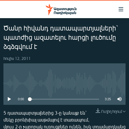
Մատչելիության
հղումներ
Անցնել
Ծանր հիվանդ դատապարտյալների`
հիմնական
ԱԶԱՏՈՒԹՅՈՒՆ TV
բովանդակությանը
պատժից ազատելու հարցի լուծումը
ՀԱՅԱՍՏԱՆ
Անցնել
ձգձգվում է
հիմնական
ՔԱՂԱՔԱԿԱՆ
մենյուին
հուլիս 12, 2011
ԸՆՏՐՈՒԹՅՈՒՆՆԵՐ 2026
Որոնում
ԻՐԱՎՈՒՆՔ
ՀԱՍԱՐԱԿՈՒԹՅՈՒՆ
No media source currently available
ՏՆՏԵՍՈՒԹՅՈՒՆ
0:00
3:25
ՂԱՐԱԲԱՂ
Ուղիղ հղում
5 դատապարտյալներից 3-ը կանայք են`
ՊԱՏԵՐԱԶՄԻ 6 ՇԱԲԱԹՆԵՐԸ
մեկը բրոնխիալ ասթմայով է տառապում,
ՏԱՐԱԾԱՇՐՋԱՆ
մյուս 2-ը չարորակ ուռուցքներ ունեն, իսկ տղամարդկանց