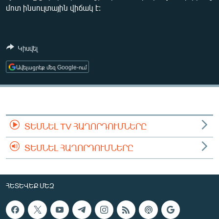
մոտ ինսուլտային վիճակ է:
ՄԻՋԱԶԳԱՅԻՆ
ՄՇԱԿՈՒՅԹ
ՍՊՈՐՏ
Կիսվել
ՄԵԿՆԱԲԱՆՈՒԹՅՈՒՆ
Ավելացրեք մեզ Google-ում
ՏՏ ԵՒ ԻՆՏԵՐՆԵՏ
ԿՈՐՈՆԱՎԻՐՈՒՍ
ԱՐԽԻՎ
ՏԵՍՆԵԼ TV ՀԱՂՈՐԴՈՒՄՆԵՐԸ
ՏԵՍԱՆՅՈՒԹԵՐ
ՏԵՍՆԵԼ ՀԱՂՈՐԴՈՒՄՆԵՐԸ
ԲԱՆԱՎԵՃ
ՁԳՏԵԼՈՎ ԼԱՎԱԳՈՒՅՆԻՆ
ՓՈԴՔԱՍԹ
ՀԵՏԵՎԵՔ ՄԵԶ
Հայերեն