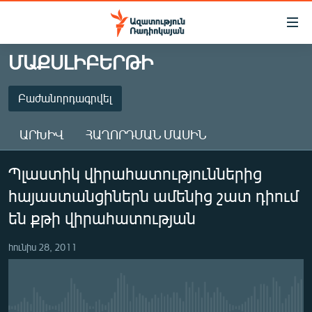
Մատչելիության
հղումներ
Անցնել
ՄԱՔՍԼԻԲԵՐԹԻ
հիմնական
ԱԶԱՏՈՒԹՅՈՒՆ TV
բովանդակությանը
ՀԱՅԱՍՏԱՆ
Բաժանորդագրվել
Անցնել
հիմնական
ՔԱՂԱՔԱԿԱՆ
ԱՐԽԻՎ
ՀԱՂՈՐԴՄԱՆ ՄԱՍԻՆ
մենյուին
ԸՆՏՐՈՒԹՅՈՒՆՆԵՐ 2026
Որոնում
ԲԱԺԱՆՈՐԴԱԳՐՎԵԼ
Պլաստիկ վիրահատություններից
ԻՐԱՎՈՒՆՔ
հայաստանցիներն ամենից շատ դիում
ՀԱՍԱՐԱԿՈՒԹՅՈՒՆ
Բաժանորդագրվել
են քթի վիրահատության
ՏՆՏԵՍՈՒԹՅՈՒՆ
հունիս 28, 2011
ՂԱՐԱԲԱՂ
ՊԱՏԵՐԱԶՄԻ 6 ՇԱԲԱԹՆԵՐԸ
ՏԱՐԱԾԱՇՐՋԱՆ