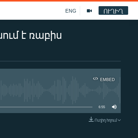
ՈՒՂԻՂ
ENG
ում է ռաբիս
EMBED
ble
6:55
Ուղիղ հղում
EMBED