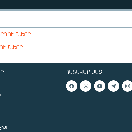
ՈՐԴՈՒՄՆԵՐԸ
ԴՈՒՄՆԵՐԸ
Ր
ՀԵՏԵՎԵՔ ՄԵԶ
ն
ն
յուն