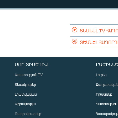
ՄԻՋԱԶԳԱՅԻՆ
ՄՇԱԿՈՒՅԹ
ՍՊՈՐՏ
ՄԵԿՆԱԲԱՆՈՒԹՅՈՒՆ
ՏԵՍՆԵԼ TV ՀԱՂ
ՏՏ ԵՒ ԻՆՏԵՐՆԵՏ
ՏԵՍՆԵԼ ՀԱՂՈՐ
ԿՈՐՈՆԱՎԻՐՈՒՍ
ԱՐԽԻՎ
ՄՈՒԼՏԻՄԵԴԻԱ
ԲԱԺԻՆՆԵ
ՏԵՍԱՆՅՈՒԹԵՐ
Ազատություն TV
Լուրեր
ԲԱՆԱՎԵՃ
Տեսանյութեր
Քաղաքակա
ՁԳՏԵԼՈՎ ԼԱՎԱԳՈՒՅՆԻՆ
Լրատվական
Իրավունք
ՓՈԴՔԱՍԹ
Կիրակնօրյա
Տնտեսությու
Ռադիոծրագրեր
Հասարակութ