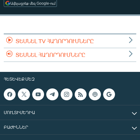
Ավելացրեք մեզ Google-ում
ՄԻՋԱԶԳԱՅԻՆ
ՄՇԱԿՈՒՅԹ
ՍՊՈՐՏ
ՄԵԿՆԱԲԱՆՈՒԹՅՈՒՆ
ՏԵՍՆԵԼ TV ՀԱՂՈՐԴՈՒՄՆԵՐԸ
ՏՏ ԵՒ ԻՆՏԵՐՆԵՏ
ՏԵՍՆԵԼ ՀԱՂՈՐԴՈՒՄՆԵՐԸ
ԿՈՐՈՆԱՎԻՐՈՒՍ
ԱՐԽԻՎ
ՀԵՏԵՎԵՔ ՄԵԶ
ՏԵՍԱՆՅՈՒԹԵՐ
ԲԱՆԱՎԵՃ
ՁԳՏԵԼՈՎ ԼԱՎԱԳՈՒՅՆԻՆ
ՄՈՒԼՏԻՄԵԴԻԱ
ՓՈԴՔԱՍԹ
ԲԱԺԻՆՆԵՐ
Հայերեն