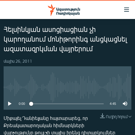
Մատչելիության
հղումներ
Անցնել
Հելսինկյան ասոցիացիան չի
հիմնական
ԱԶԱՏՈՒԹՅՈՒՆ TV
բովանդակությանը
կարողանում մոնիթորինգ անցկացնել
ՀԱՅԱՍՏԱՆ
Անցնել
ազատազրկման վայրերում
հիմնական
ՔԱՂԱՔԱԿԱՆ
մենյուին
մայիս 26, 2011
ԸՆՏՐՈՒԹՅՈՒՆՆԵՐ 2026
Որոնում
ԻՐԱՎՈՒՆՔ
ՀԱՍԱՐԱԿՈՒԹՅՈՒՆ
No media source currently available
ՏՆՏԵՍՈՒԹՅՈՒՆ
0:00
4:45
ՂԱՐԱԲԱՂ
Ուղիղ հղում
Միքայել Դանիելյանը հայտարարեց, որ
ՊԱՏԵՐԱԶՄԻ 6 ՇԱԲԱԹՆԵՐԸ
Քրեակատարողական հիմնարկների
ՏԱՐԱԾԱՇՐՋԱՆ
վարչությունը թույլ չի տալիս իրենց դիտարկումներ