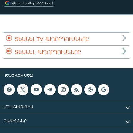
Ավելացրեք մեզ Google-ում
ՄԻՋԱԶԳԱՅԻՆ
ՄՇԱԿՈՒՅԹ
ՍՊՈՐՏ
ՄԵԿՆԱԲԱՆՈՒԹՅՈՒՆ
ՏԵՍՆԵԼ TV ՀԱՂՈՐԴՈՒՄՆԵՐԸ
ՏՏ ԵՒ ԻՆՏԵՐՆԵՏ
ՏԵՍՆԵԼ ՀԱՂՈՐԴՈՒՄՆԵՐԸ
ԿՈՐՈՆԱՎԻՐՈՒՍ
ԱՐԽԻՎ
ՀԵՏԵՎԵՔ ՄԵԶ
ՏԵՍԱՆՅՈՒԹԵՐ
ԲԱՆԱՎԵՃ
ՁԳՏԵԼՈՎ ԼԱՎԱԳՈՒՅՆԻՆ
ՄՈՒԼՏԻՄԵԴԻԱ
ՓՈԴՔԱՍԹ
ԲԱԺԻՆՆԵՐ
Հայերեն