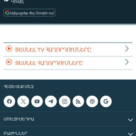
Կիսվել
ՄԻՋԱԶԳԱՅԻՆ
Ավելացրեք մեզ Google-ում
ՄՇԱԿՈՒՅԹ
ՍՊՈՐՏ
ՄԵԿՆԱԲԱՆՈՒԹՅՈՒՆ
ՏՏ ԵՒ ԻՆՏԵՐՆԵՏ
ՏԵՍՆԵԼ TV ՀԱՂՈՐԴՈՒՄՆԵՐԸ
ԿՈՐՈՆԱՎԻՐՈՒՍ
ՏԵՍՆԵԼ ՀԱՂՈՐԴՈՒՄՆԵՐԸ
ԱՐԽԻՎ
ՏԵՍԱՆՅՈՒԹԵՐ
ՀԵՏԵՎԵՔ ՄԵԶ
ԲԱՆԱՎԵՃ
ՁԳՏԵԼՈՎ ԼԱՎԱԳՈՒՅՆԻՆ
ՓՈԴՔԱՍԹ
ՄՈՒԼՏԻՄԵԴԻԱ
Հայերեն
ԲԱԺԻՆՆԵՐ