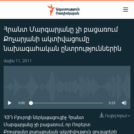
Մատչելիության
հղումներ
Անցնել
Հրանտ Մարգարյանը չի բացառում
հիմնական
ԱԶԱՏՈՒԹՅՈՒՆ TV
բովանդակությանը
Քոչարյանի ակտիվացումը
ՀԱՅԱՍՏԱՆ
Անցնել
նախագահական ընտրություններին
հիմնական
ՔԱՂԱՔԱԿԱՆ
մենյուին
մայիս 11, 2011
ԸՆՏՐՈՒԹՅՈՒՆՆԵՐ 2026
Որոնում
ԻՐԱՎՈՒՆՔ
ՀԱՍԱՐԱԿՈՒԹՅՈՒՆ
No media source currently available
ՏՆՏԵՍՈՒԹՅՈՒՆ
0:00
5:23
ՂԱՐԱԲԱՂ
Ուղիղ հղում
ՀՅԴ Բյուրոյի ներկայացուցիչ Հրանտ
ՊԱՏԵՐԱԶՄԻ 6 ՇԱԲԱԹՆԵՐԸ
Մարգարյանը չի բացառում, որ Ռոբերտ
ՏԱՐԱԾԱՇՐՋԱՆ
Քոչարյանը քաղաքական ակտիվություն ցուցաբերի