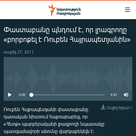
Մատչելիության
հղումներ
Անցնել
Փաստաբանը պնդում է, որ լրագրողը
հիմնական
ԱԶԱՏՈՒԹՅՈՒՆ TV
բովանդակությանը
«բորբոքել է Ռուբեն Հայրապետյանին»
ՀԱՅԱՍՏԱՆ
Անցնել
հիմնական
ապրիլ 27, 2011
ՔԱՂԱՔԱԿԱՆ
մենյուին
ԸՆՏՐՈՒԹՅՈՒՆՆԵՐ 2026
Որոնում
ԻՐԱՎՈՒՆՔ
No media source currently available
ՀԱՍԱՐԱԿՈՒԹՅՈՒՆ
0:00
4:43
ՏՆՏԵՍՈՒԹՅՈՒՆ
Ուղիղ հղում
ՂԱՐԱԲԱՂ
Ռուբեն Հայրապետյանի փաստաբանը
դատական նիստում հայտարարեց, որ
ՊԱՏԵՐԱԶՄԻ 6 ՇԱԲԱԹՆԵՐԸ
«Հետք» պարբերականի լրագրողի նպատակը
ՏԱՐԱԾԱՇՐՋԱՆ
պատգամավորի անունը վարկաբեկելն է: