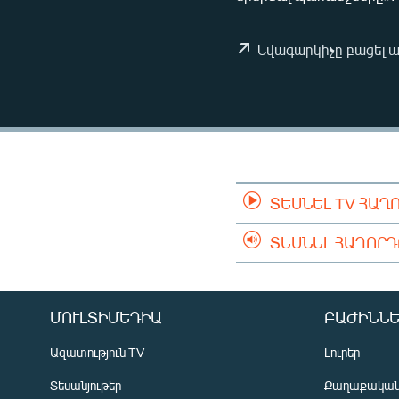
ՄԻՋԱԶԳԱՅԻՆ
ՄՇԱԿՈՒՅԹ
Նվագարկիչը բացել 
ՍՊՈՐՏ
ՄԵԿՆԱԲԱՆՈՒԹՅՈՒՆ
ՏՏ ԵՒ ԻՆՏԵՐՆԵՏ
ԿՈՐՈՆԱՎԻՐՈՒՍ
ԱՐԽԻՎ
ՏԵՍՆԵԼ TV ՀԱՂ
ՏԵՍԱՆՅՈՒԹԵՐ
ՏԵՍՆԵԼ ՀԱՂՈՐ
ԲԱՆԱՎԵՃ
ՁԳՏԵԼՈՎ ԼԱՎԱԳՈՒՅՆԻՆ
ՄՈՒԼՏԻՄԵԴԻԱ
ԲԱԺԻՆՆԵ
ՓՈԴՔԱՍԹ
Ազատություն TV
Լուրեր
Տեսանյութեր
Քաղաքակա