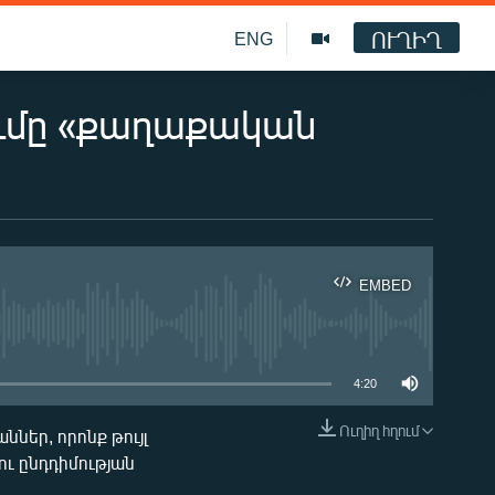
ՈՒՂԻՂ
ENG
ւմը «քաղաքական
EMBED
ble
4:20
Ուղիղ հղում
ներ, որոնք թույլ
EMBED
ու ընդդիմության