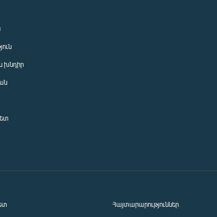
ն
յուն
 խնդիր
ան
նետ
ետ
Հայտարարություններ