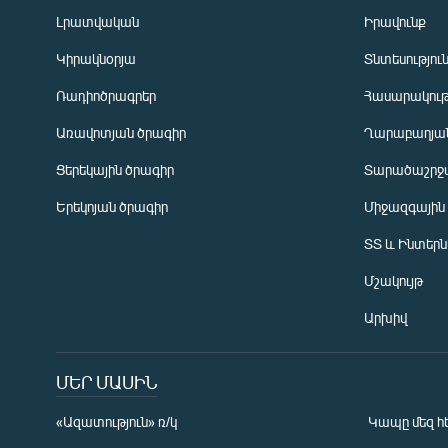
Լրատվական
Իրավունք
Կիրակնօրյա
Տնտեսությու
Ռադիոծրագրեր
Հասարակութ
Առավոտյան ծրագիր
Ղարաբաղյան
Ցերեկային ծրագիր
Տարածաշրջ
Հայերեն
Երեկոյան ծրագիր
Միջազգային
English
ՏՏ և Ինտեր
Русский
Մշակույթ
ՀԵՏԵՎԵՔ ՄԵԶ
Արխիվ
ՄԵՐ ՄԱՍԻՆ
«Ազատություն» ռ/կ
Կապը մեզ հ