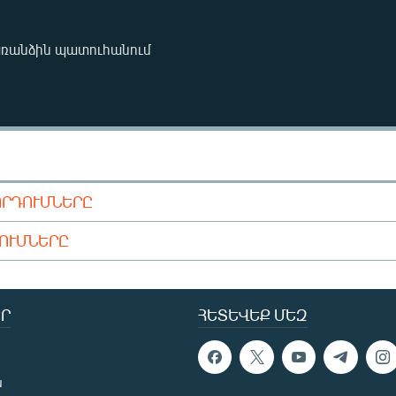
առանձին պատուհանում
ՈՐԴՈՒՄՆԵՐԸ
ԴՈՒՄՆԵՐԸ
Ր
ՀԵՏԵՎԵՔ ՄԵԶ
ն