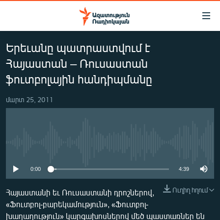
Մատչելիության
հղումներ
Անցնել
Երեւանը պատրաստվում է
հիմնական
ԱԶԱՏՈՒԹՅՈՒՆ TV
բովանդակությանը
Հայաստան – Ռուսաստան
ՀԱՅԱՍՏԱՆ
Անցնել
ֆուտբոլային հանդիպմանը
հիմնական
ՔԱՂԱՔԱԿԱՆ
մենյուին
մարտ 25, 2011
ԸՆՏՐՈՒԹՅՈՒՆՆԵՐ 2026
Որոնում
ԻՐԱՎՈՒՆՔ
ՀԱՍԱՐԱԿՈՒԹՅՈՒՆ
No media source currently available
ՏՆՏԵՍՈՒԹՅՈՒՆ
0:00
4:39
ՂԱՐԱԲԱՂ
Ուղիղ հղում
Հայաստանի եւ Ռուսաստանի դրոշներով,
ՊԱՏԵՐԱԶՄԻ 6 ՇԱԲԱԹՆԵՐԸ
«Ֆուտբոլ-բարեկամություն», «Ֆուտբոլ-
ՏԱՐԱԾԱՇՐՋԱՆ
խաղաղություն» կարգախոսներով մեծ պաստառներ են