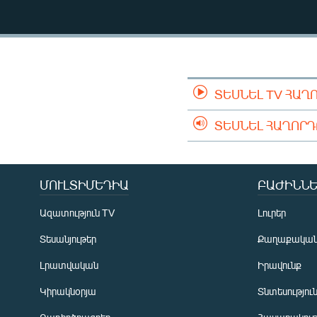
ՄԻՋԱԶԳԱՅԻՆ
ՄՇԱԿՈՒՅԹ
ՍՊՈՐՏ
ՄԵԿՆԱԲԱՆՈՒԹՅՈՒՆ
ՏԵՍՆԵԼ TV ՀԱՂ
ՏՏ ԵՒ ԻՆՏԵՐՆԵՏ
ՏԵՍՆԵԼ ՀԱՂՈՐ
ԿՈՐՈՆԱՎԻՐՈՒՍ
ԱՐԽԻՎ
ՏԵՍԱՆՅՈՒԹԵՐ
ՄՈՒԼՏԻՄԵԴԻԱ
ԲԱԺԻՆՆԵ
ԲԱՆԱՎԵՃ
Ազատություն TV
Լուրեր
ՁԳՏԵԼՈՎ ԼԱՎԱԳՈՒՅՆԻՆ
Տեսանյութեր
Քաղաքակա
ՓՈԴՔԱՍԹ
Լրատվական
Իրավունք
Կիրակնօրյա
Տնտեսությու