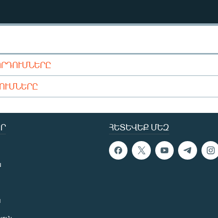
ՈՐԴՈՒՄՆԵՐԸ
ԴՈՒՄՆԵՐԸ
Ր
ՀԵՏԵՎԵՔ ՄԵԶ
ն
ն