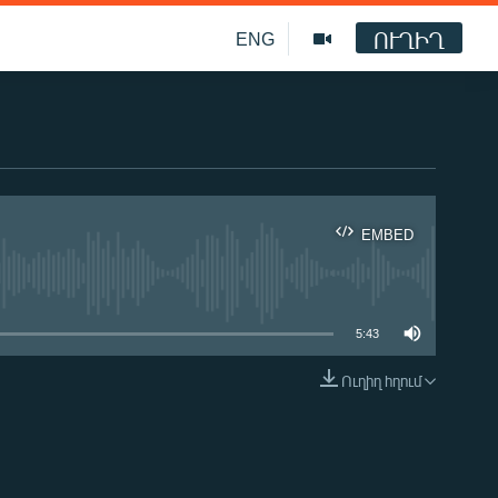
ՈՒՂԻՂ
ENG
EMBED
ble
5:43
Ուղիղ հղում
EMBED