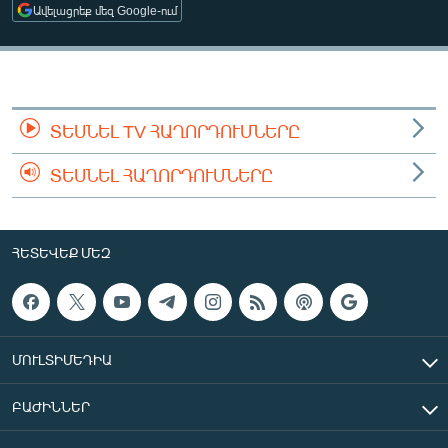
Ավելացրեք մեզ Google-ում
ՄԻՋԱԶԳԱՅԻՆ
ՄՇԱԿՈՒՅԹ
ՍՊՈՐՏ
ՄԵԿՆԱԲԱՆՈՒԹՅՈՒՆ
ՏԵՍՆԵԼ TV ՀԱՂՈՐԴՈՒՄՆԵՐԸ
ՏՏ ԵՒ ԻՆՏԵՐՆԵՏ
ՏԵՍՆԵԼ ՀԱՂՈՐԴՈՒՄՆԵՐԸ
ԿՈՐՈՆԱՎԻՐՈՒՍ
ԱՐԽԻՎ
ՀԵՏԵՎԵՔ ՄԵԶ
ՏԵՍԱՆՅՈՒԹԵՐ
ԲԱՆԱՎԵՃ
ՁԳՏԵԼՈՎ ԼԱՎԱԳՈՒՅՆԻՆ
ՄՈՒԼՏԻՄԵԴԻԱ
ՓՈԴՔԱՍԹ
ԲԱԺԻՆՆԵՐ
Հայերեն