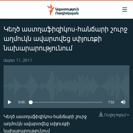
Մատչելիության
հղումներ
Անցնել
Կեղծ աստղաֆիզիկոս-հանճարի շուրջ
հիմնական
ԱԶԱՏՈՒԹՅՈՒՆ TV
բովանդակությանը
աղմուկն ավարտվեց սփյուռքի
ՀԱՅԱՍՏԱՆ
Անցնել
նախարարությունում
հիմնական
ՔԱՂԱՔԱԿԱՆ
մենյուին
մարտ 11, 2011
ԸՆՏՐՈՒԹՅՈՒՆՆԵՐ 2026
Որոնում
ԻՐԱՎՈՒՆՔ
ՀԱՍԱՐԱԿՈՒԹՅՈՒՆ
No media source currently available
ՏՆՏԵՍՈՒԹՅՈՒՆ
0:00
7:52
ՂԱՐԱԲԱՂ
Ուղիղ հղում
Կեղծ աստղաֆիզիկոս-հանճարի շուրջ
ՊԱՏԵՐԱԶՄԻ 6 ՇԱԲԱԹՆԵՐԸ
աղմուկն ավարտվեց սփյուռքի
ՏԱՐԱԾԱՇՐՋԱՆ
նախարարությունում