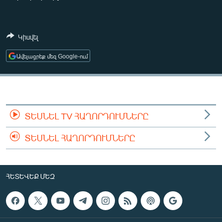
ՄԻՋԱԶԳԱՅԻՆ
ՄՇԱԿՈՒՅԹ
Կիսվել
ՍՊՈՐՏ
Ավելացրեք մեզ Google-ում
ՄԵԿՆԱԲԱՆՈՒԹՅՈՒՆ
ՏՏ ԵՒ ԻՆՏԵՐՆԵՏ
ԿՈՐՈՆԱՎԻՐՈՒՍ
ԱՐԽԻՎ
ՏԵՍՆԵԼ TV ՀԱՂՈՐԴՈՒՄՆԵՐԸ
ՏԵՍԱՆՅՈՒԹԵՐ
ՏԵՍՆԵԼ ՀԱՂՈՐԴՈՒՄՆԵՐԸ
ԲԱՆԱՎԵՃ
ՁԳՏԵԼՈՎ ԼԱՎԱԳՈՒՅՆԻՆ
ՀԵՏԵՎԵՔ ՄԵԶ
ՓՈԴՔԱՍԹ
Հայերեն