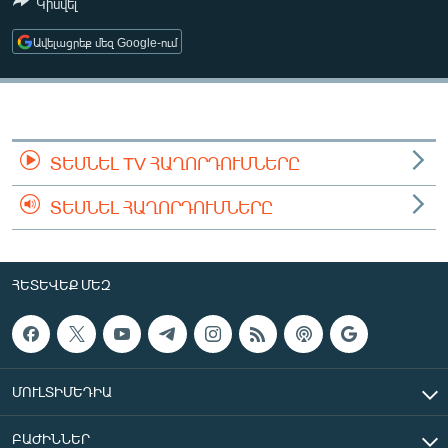
Կիսվել
ՄԻՋԱԶԳԱՅԻՆ
Ավելացրեք մեզ Google-ում
ՄՇԱԿՈՒՅԹ
ՍՊՈՐՏ
ՄԵԿՆԱԲԱՆՈՒԹՅՈՒՆ
ՏՏ ԵՒ ԻՆՏԵՐՆԵՏ
ՏԵՍՆԵԼ TV ՀԱՂՈՐԴՈՒՄՆԵՐԸ
ԿՈՐՈՆԱՎԻՐՈՒՍ
ՏԵՍՆԵԼ ՀԱՂՈՐԴՈՒՄՆԵՐԸ
ԱՐԽԻՎ
ՏԵՍԱՆՅՈՒԹԵՐ
ՀԵՏԵՎԵՔ ՄԵԶ
ԲԱՆԱՎԵՃ
ՁԳՏԵԼՈՎ ԼԱՎԱԳՈՒՅՆԻՆ
ՓՈԴՔԱՍԹ
ՄՈՒԼՏԻՄԵԴԻԱ
Հայերեն
ԲԱԺԻՆՆԵՐ