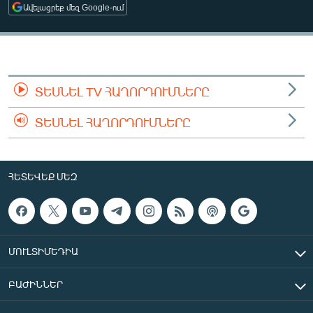
Ավելացրեք մեզ Google-ում
ՄԻՋԱԶԳԱՅԻՆ
ՄՇԱԿՈՒՅԹ
ՍՊՈՐՏ
ՄԵԿՆԱԲԱՆՈՒԹՅՈՒՆ
ՏԵՍՆԵԼ TV ՀԱՂՈՐԴՈՒՄՆԵՐԸ
ՏՏ ԵՒ ԻՆՏԵՐՆԵՏ
ՏԵՍՆԵԼ ՀԱՂՈՐԴՈՒՄՆԵՐԸ
ԿՈՐՈՆԱՎԻՐՈՒՍ
ԱՐԽԻՎ
ՀԵՏԵՎԵՔ ՄԵԶ
ՏԵՍԱՆՅՈՒԹԵՐ
ԲԱՆԱՎԵՃ
ՁԳՏԵԼՈՎ ԼԱՎԱԳՈՒՅՆԻՆ
ՄՈՒԼՏԻՄԵԴԻԱ
ՓՈԴՔԱՍԹ
ԲԱԺԻՆՆԵՐ
Հայերեն