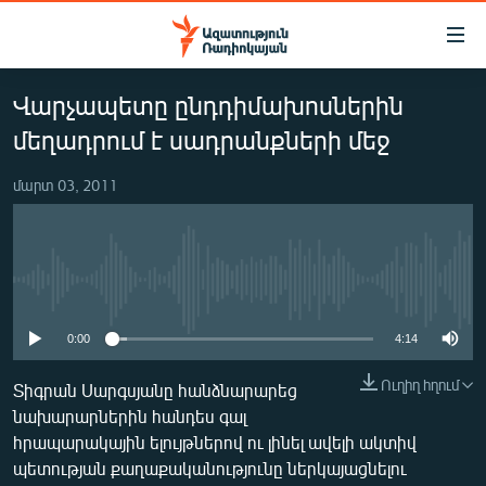
Մատչելիության
հղումներ
Անցնել
Վարչապետը ընդդիմախոսներին
հիմնական
ԱԶԱՏՈՒԹՅՈՒՆ TV
բովանդակությանը
մեղադրում է սադրանքների մեջ
ՀԱՅԱՍՏԱՆ
Անցնել
հիմնական
մարտ 03, 2011
ՔԱՂԱՔԱԿԱՆ
մենյուին
ԸՆՏՐՈՒԹՅՈՒՆՆԵՐ 2026
Որոնում
ԻՐԱՎՈՒՆՔ
No media source currently available
ՀԱՍԱՐԱԿՈՒԹՅՈՒՆ
0:00
4:14
ՏՆՏԵՍՈՒԹՅՈՒՆ
Ուղիղ հղում
ՂԱՐԱԲԱՂ
Տիգրան Սարգսյանը հանձնարարեց
նախարարներին հանդես գալ
ՊԱՏԵՐԱԶՄԻ 6 ՇԱԲԱԹՆԵՐԸ
հրապարակային ելույթներով ու լինել ավելի ակտիվ
ՏԱՐԱԾԱՇՐՋԱՆ
պետության քաղաքականությունը ներկայացնելու