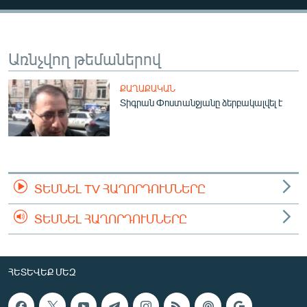
ՄԻՋԱԶԳԱՅԻՆ
ՄՇԱԿՈՒՅԹ
Առնչվող թեմաներով
ՍՊՈՐՏ
ՄԵԿՆԱԲԱՆՈՒԹՅՈՒՆ
ՔԱՂԱՔԱԿԱՆ
Տիգրան Փոստանջյանը ձերբակալվել է
ՏՏ ԵՒ ԻՆՏԵՐՆԵՏ
ԿՈՐՈՆԱՎԻՐՈՒՍ
ԱՐԽԻՎ
ՏԵՍԱՆՅՈՒԹԵՐ
ՏԵՍՆԵԼ TV ՀԱՂՈՐԴՈՒՄՆԵՐԸ
ԲԱՆԱՎԵՃ
ՏԵՍՆԵԼ ՀԱՂՈՐԴՈՒՄՆԵՐԸ
ՁԳՏԵԼՈՎ ԼԱՎԱԳՈՒՅՆԻՆ
ՓՈԴՔԱՍԹ
ՀԵՏԵՎԵՔ ՄԵԶ
Հայերեն