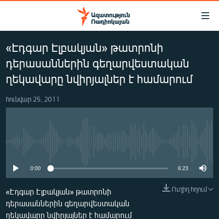
Մատչելիության
հղումներ
Անցնել
«Էդգար Էլբակյան» թատրոնի
հիմնական
ԱԶԱՏՈՒԹՅՈՒՆ TV
բովանդակությանը
դերասաններին գեղարվեստական
ՀԱՅԱՍՏԱՆ
Անցնել
ղեկավարը նվիրյալներ է համարում
հիմնական
ՔԱՂԱՔԱԿԱՆ
մենյուին
հունվար 25, 2011
ԸՆՏՐՈՒԹՅՈՒՆՆԵՐ 2026
Որոնում
ԻՐԱՎՈՒՆՔ
ՀԱՍԱՐԱԿՈՒԹՅՈՒՆ
No media source currently available
ՏՆՏԵՍՈՒԹՅՈՒՆ
0:00
6:23
ՂԱՐԱԲԱՂ
Ուղիղ հղում
«Էդգար Էլբակյան» թատրոնի
ՊԱՏԵՐԱԶՄԻ 6 ՇԱԲԱԹՆԵՐԸ
դերասաններին գեղարվեստական
ՏԱՐԱԾԱՇՐՋԱՆ
ղեկավարը նվիրյալներ է համարում