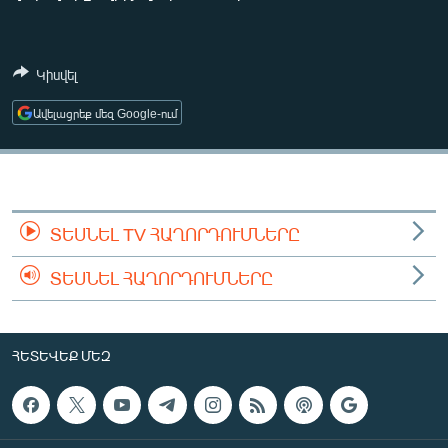
ՄԻՋԱԶԳԱՅԻՆ
ՄՇԱԿՈՒՅԹ
Կիսվել
ՍՊՈՐՏ
Ավելացրեք մեզ Google-ում
ՄԵԿՆԱԲԱՆՈՒԹՅՈՒՆ
ՏՏ ԵՒ ԻՆՏԵՐՆԵՏ
ԿՈՐՈՆԱՎԻՐՈՒՍ
ԱՐԽԻՎ
ՏԵՍՆԵԼ TV ՀԱՂՈՐԴՈՒՄՆԵՐԸ
ՏԵՍԱՆՅՈՒԹԵՐ
ՏԵՍՆԵԼ ՀԱՂՈՐԴՈՒՄՆԵՐԸ
ԲԱՆԱՎԵՃ
ՁԳՏԵԼՈՎ ԼԱՎԱԳՈՒՅՆԻՆ
ՀԵՏԵՎԵՔ ՄԵԶ
ՓՈԴՔԱՍԹ
Հայերեն