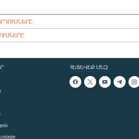
ՈՐԴՈՒՄՆԵՐԸ
ԴՈՒՄՆԵՐԸ
Ր
ՀԵՏԵՎԵՔ ՄԵԶ
ն
ն
յուն
 խնդիր