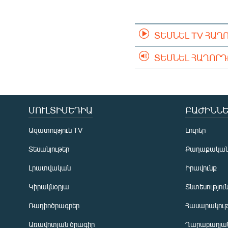
ՄԻՋԱԶԳԱՅԻՆ
ՄՇԱԿՈՒՅԹ
ՏԵՍՆԵԼ TV ՀԱՂ
ՍՊՈՐՏ
ՄԵԿՆԱԲԱՆՈՒԹՅՈՒՆ
ՏԵՍՆԵԼ ՀԱՂՈՐ
ՏՏ ԵՒ ԻՆՏԵՐՆԵՏ
ԿՈՐՈՆԱՎԻՐՈՒՍ
ՄՈՒԼՏԻՄԵԴԻԱ
ԲԱԺԻՆՆԵ
ԱՐԽԻՎ
ՏԵՍԱՆՅՈՒԹԵՐ
Ազատություն TV
Լուրեր
ԲԱՆԱՎԵՃ
Տեսանյութեր
Քաղաքակա
ՁԳՏԵԼՈՎ ԼԱՎԱԳՈՒՅՆԻՆ
Լրատվական
Իրավունք
ՓՈԴՔԱՍԹ
Կիրակնօրյա
Տնտեսությու
Ռադիոծրագրեր
Հասարակութ
Առավոտյան ծրագիր
Ղարաբաղյան