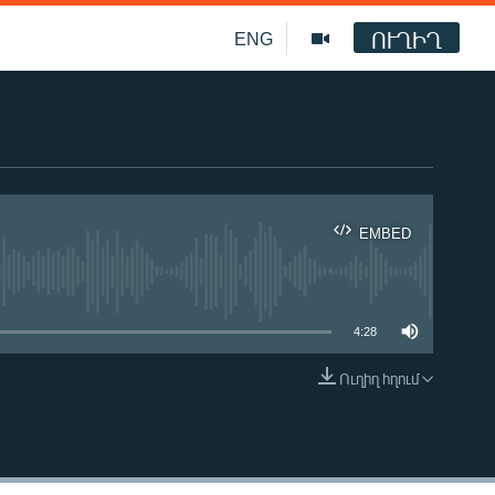
ՈՒՂԻՂ
ENG
EMBED
ble
4:28
Ուղիղ հղում
EMBED