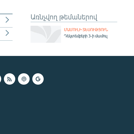
Առնչվող թեմաներով
ՄԱՄՈՒԼԻ ՏԵՍՈՒԹՅՈՒՆ
Դեկտեմբերի 3-ի մամուլ