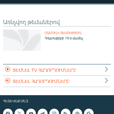
ՄԻՋԱԶԳԱՅԻՆ
ՄՇԱԿՈՒՅԹ
Առնչվող թեմաներով
ՍՊՈՐՏ
ՄԵԿՆԱԲԱՆՈՒԹՅՈՒՆ
ՄԱՄՈՒԼԻ ՏԵՍՈՒԹՅՈՒՆ
Հոկտեմբերի 19-ի մամուլ
ՏՏ ԵՒ ԻՆՏԵՐՆԵՏ
ԿՈՐՈՆԱՎԻՐՈՒՍ
ԱՐԽԻՎ
ՏԵՍԱՆՅՈՒԹԵՐ
ՏԵՍՆԵԼ TV ՀԱՂՈՐԴՈՒՄՆԵՐԸ
ԲԱՆԱՎԵՃ
ՏԵՍՆԵԼ ՀԱՂՈՐԴՈՒՄՆԵՐԸ
ՁԳՏԵԼՈՎ ԼԱՎԱԳՈՒՅՆԻՆ
ՓՈԴՔԱՍԹ
ՀԵՏԵՎԵՔ ՄԵԶ
Հայերեն