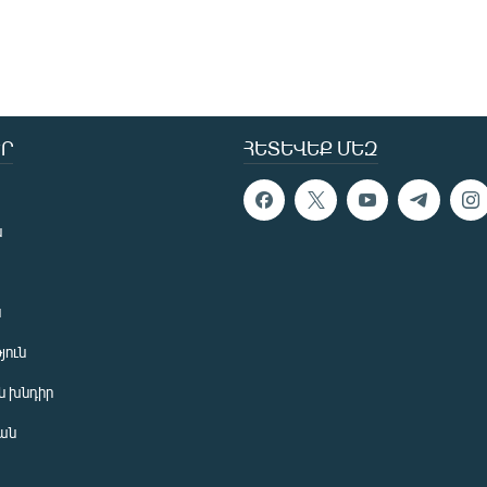
Ր
ՀԵՏԵՎԵՔ ՄԵԶ
ն
ն
յուն
 խնդիր
ան