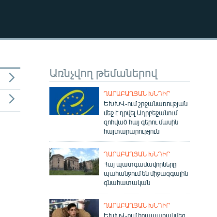
EMBED
Առնչվող թեմաներով
ՂԱՐԱԲԱՂՅԱՆ ԽՆԴԻՐ
ԵԽԽՎ-ում շրջանառության
մեջ է դրվել Ադրբեջանում
զոհված հայ գերու մասին
հայտարարություն
ՂԱՐԱԲԱՂՅԱՆ ԽՆԴԻՐ
Հայ պատգամավորները
պահանջում են միջազգային
գնահատական
ՂԱՐԱԲԱՂՅԱՆ ԽՆԴԻՐ
ԵԽԽՎ-ում հրապարակվեց