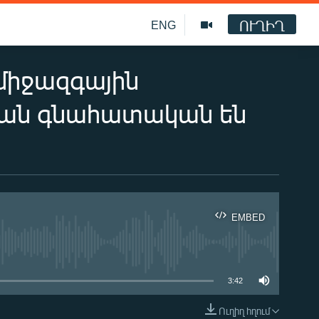
ՈՒՂԻՂ
ENG
միջազգային
կան գնահատական են
EMBED
ble
3:42
Ուղիղ հղում