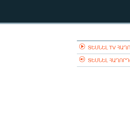
ՄԻՋԱԶԳԱՅԻՆ
ՄՇԱԿՈՒՅԹ
ՍՊՈՐՏ
ՄԵԿՆԱԲԱՆՈՒԹՅՈՒՆ
ՏՏ ԵՒ ԻՆՏԵՐՆԵՏ
ՏԵՍՆԵԼ TV ՀԱՂ
ԿՈՐՈՆԱՎԻՐՈՒՍ
ՏԵՍՆԵԼ ՀԱՂՈՐ
ԱՐԽԻՎ
ՏԵՍԱՆՅՈՒԹԵՐ
ԲԱՆԱՎԵՃ
ՁԳՏԵԼՈՎ ԼԱՎԱԳՈՒՅՆԻՆ
ՓՈԴՔԱՍԹ