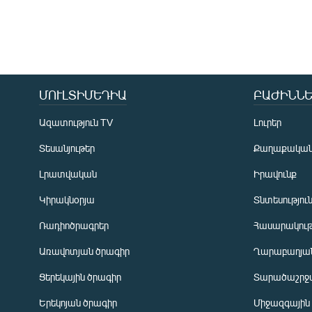
ՄՈՒԼՏԻՄԵԴԻԱ
ԲԱԺԻՆՆԵ
Ազատություն TV
Լուրեր
Տեսանյութեր
Քաղաքակա
Լրատվական
Իրավունք
Կիրակնօրյա
Տնտեսությու
Ռադիոծրագրեր
Հասարակութ
Առավոտյան ծրագիր
Ղարաբաղյան
Ցերեկային ծրագիր
Տարածաշրջ
Հայերեն
Երեկոյան ծրագիր
Միջազգային