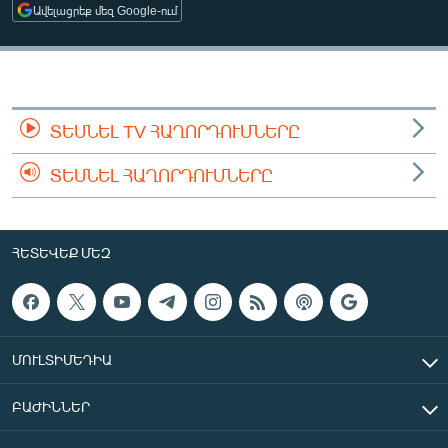
Ավելացրեք մեզ Google-ում
ՄԻՋԱԶԳԱՅԻՆ
ՄՇԱԿՈՒՅԹ
ՍՊՈՐՏ
ՄԵԿՆԱԲԱՆՈՒԹՅՈՒՆ
ՏԵՍՆԵԼ TV ՀԱՂՈՐԴՈՒՄՆԵՐԸ
ՏՏ ԵՒ ԻՆՏԵՐՆԵՏ
ՏԵՍՆԵԼ ՀԱՂՈՐԴՈՒՄՆԵՐԸ
ԿՈՐՈՆԱՎԻՐՈՒՍ
ԱՐԽԻՎ
ՀԵՏԵՎԵՔ ՄԵԶ
ՏԵՍԱՆՅՈՒԹԵՐ
ԲԱՆԱՎԵՃ
ՁԳՏԵԼՈՎ ԼԱՎԱԳՈՒՅՆԻՆ
ՄՈՒԼՏԻՄԵԴԻԱ
ՓՈԴՔԱՍԹ
ԲԱԺԻՆՆԵՐ
Հայերեն