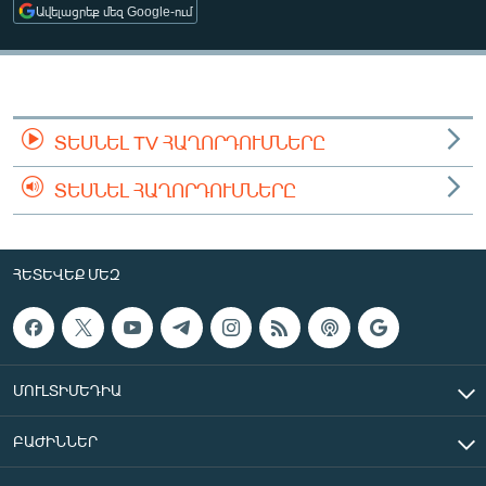
Ավելացրեք մեզ Google-ում
ՄԻՋԱԶԳԱՅԻՆ
ՄՇԱԿՈՒՅԹ
ՍՊՈՐՏ
ՄԵԿՆԱԲԱՆՈՒԹՅՈՒՆ
ՏԵՍՆԵԼ TV ՀԱՂՈՐԴՈՒՄՆԵՐԸ
ՏՏ ԵՒ ԻՆՏԵՐՆԵՏ
ՏԵՍՆԵԼ ՀԱՂՈՐԴՈՒՄՆԵՐԸ
ԿՈՐՈՆԱՎԻՐՈՒՍ
ԱՐԽԻՎ
ՀԵՏԵՎԵՔ ՄԵԶ
ՏԵՍԱՆՅՈՒԹԵՐ
ԲԱՆԱՎԵՃ
ՁԳՏԵԼՈՎ ԼԱՎԱԳՈՒՅՆԻՆ
ՄՈՒԼՏԻՄԵԴԻԱ
ՓՈԴՔԱՍԹ
ԲԱԺԻՆՆԵՐ
Հայերեն