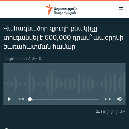
Մատչելիության
հղումներ
Անցնել
Վահագնաձոր գյուղի բնակիչը
հիմնական
ԱԶԱՏՈՒԹՅՈՒՆ TV
բովանդակությանը
տուգանվել է 600,000 դրամ՝ ապօրինի
ՀԱՅԱՍՏԱՆ
Անցնել
ծառահատման համար
հիմնական
ՔԱՂԱՔԱԿԱՆ
մենյուին
սեպտեմբեր 17, 2010
ԸՆՏՐՈՒԹՅՈՒՆՆԵՐ 2026
Որոնում
ԻՐԱՎՈՒՆՔ
ՀԱՍԱՐԱԿՈՒԹՅՈՒՆ
No media source currently available
ՏՆՏԵՍՈՒԹՅՈՒՆ
0:00
4:26
ՂԱՐԱԲԱՂ
Ուղիղ հղում
ՊԱՏԵՐԱԶՄԻ 6 ՇԱԲԱԹՆԵՐԸ
ՏԱՐԱԾԱՇՐՋԱՆ