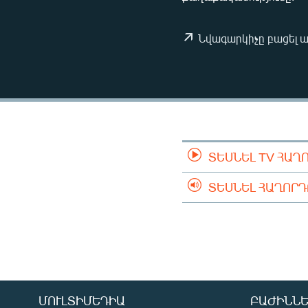
ՄԻՋԱԶԳԱՅԻՆ
ՄՇԱԿՈՒՅԹ
Նվագարկիչը բացել 
ՍՊՈՐՏ
ՄԵԿՆԱԲԱՆՈՒԹՅՈՒՆ
ՏՏ ԵՒ ԻՆՏԵՐՆԵՏ
ԿՈՐՈՆԱՎԻՐՈՒՍ
ԱՐԽԻՎ
ՏԵՍՆԵԼ TV ՀԱՂ
ՏԵՍԱՆՅՈՒԹԵՐ
ՏԵՍՆԵԼ ՀԱՂՈՐ
ԲԱՆԱՎԵՃ
ՁԳՏԵԼՈՎ ԼԱՎԱԳՈՒՅՆԻՆ
ՓՈԴՔԱՍԹ
ՄՈՒԼՏԻՄԵԴԻԱ
ԲԱԺԻՆՆԵ