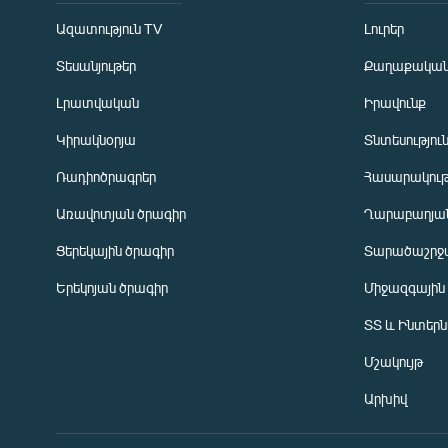
Ազատություն TV
Լուրեր
Տեսանյութեր
Քաղաքակա
Լրատվական
Իրավունք
Կիրակնօրյա
Տնտեսությու
Ռադիոծրագրեր
Հասարակութ
Առավոտյան ծրագիր
Ղարաբաղյան
Ցերեկային ծրագիր
Տարածաշրջ
Հայերեն
Երեկոյան ծրագիր
Միջազգային
English
ՏՏ և Ինտեր
Русский
Մշակույթ
ՀԵՏԵՎԵՔ ՄԵԶ
Արխիվ