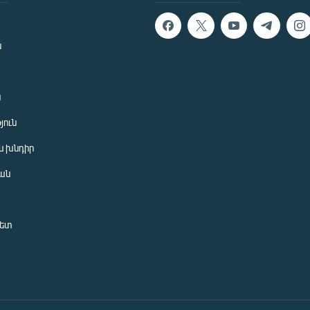
ն
ն
յուն
 խնդիր
ան
նետ