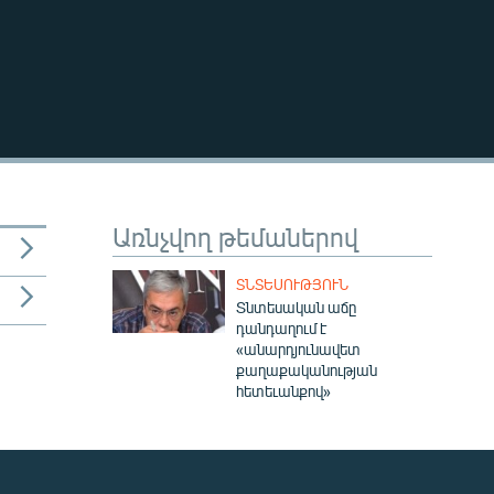
Առնչվող թեմաներով
ՏՆՏԵՍՈՒԹՅՈՒՆ
Տնտեսական աճը
դանդաղում է
«անարդյունավետ
քաղաքականության
հետեւանքով»