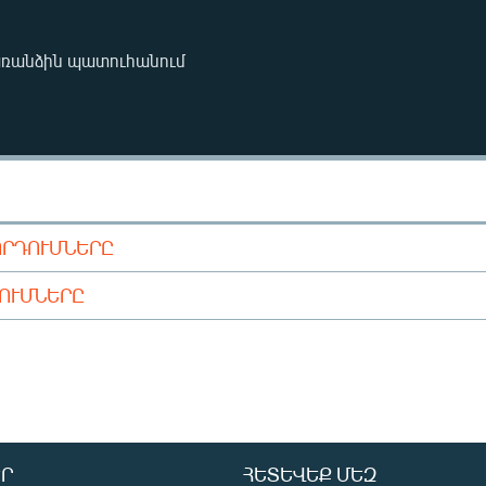
առանձին պատուհանում
ՈՐԴՈՒՄՆԵՐԸ
ԴՈՒՄՆԵՐԸ
Ր
ՀԵՏԵՎԵՔ ՄԵԶ