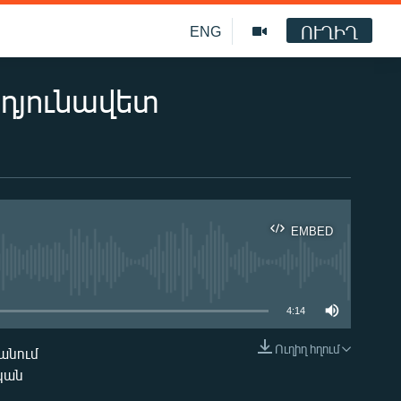
ՈՒՂԻՂ
ENG
դյունավետ
EMBED
ble
4:14
Ուղիղ հղում
անում
EMBED
կան