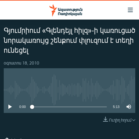
Մատչելիության
հղումներ
Անցնել
Գյումրիում «Գլենդեյլ հիլզ»-ի կառուցած
հիմնական
ԱԶԱՏՈՒԹՅՈՒՆ TV
բովանդակությանը
նորակառույց շենքում փլուզում է տեղի
ՀԱՅԱՍՏԱՆ
Անցնել
ունեցել
հիմնական
ՔԱՂԱՔԱԿԱՆ
մենյուին
օգոստոս 18, 2010
ԸՆՏՐՈՒԹՅՈՒՆՆԵՐ 2026
Որոնում
ԻՐԱՎՈՒՆՔ
ՀԱՍԱՐԱԿՈՒԹՅՈՒՆ
No media source currently available
ՏՆՏԵՍՈՒԹՅՈՒՆ
0:00
5:13
ՂԱՐԱԲԱՂ
Ուղիղ հղում
ՊԱՏԵՐԱԶՄԻ 6 ՇԱԲԱԹՆԵՐԸ
ՏԱՐԱԾԱՇՐՋԱՆ