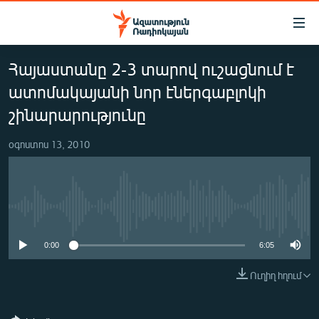
Մատչելիության
հղումներ
Անցնել
Հայաստանը 2-3 տարով ուշացնում է
հիմնական
ԱԶԱՏՈՒԹՅՈՒՆ TV
բովանդակությանը
ատոմակայանի նոր էներգաբլոկի
ՀԱՅԱՍՏԱՆ
Անցնել
շինարարությունը
հիմնական
ՔԱՂԱՔԱԿԱՆ
մենյուին
օգոստոս 13, 2010
ԸՆՏՐՈՒԹՅՈՒՆՆԵՐ 2026
Որոնում
ԻՐԱՎՈՒՆՔ
ՀԱՍԱՐԱԿՈՒԹՅՈՒՆ
No media source currently available
ՏՆՏԵՍՈՒԹՅՈՒՆ
0:00
6:05
ՂԱՐԱԲԱՂ
Ուղիղ հղում
ՊԱՏԵՐԱԶՄԻ 6 ՇԱԲԱԹՆԵՐԸ
ՏԱՐԱԾԱՇՐՋԱՆ