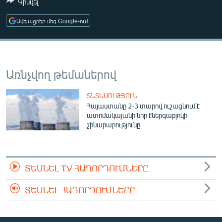
Կիսվել
ՄԻՋԱԶԳԱՅԻՆ
Ավելացրեք մեզ Google-ում
ՄՇԱԿՈՒՅԹ
ՍՊՈՐՏ
ՄԵԿՆԱԲԱՆՈՒԹՅՈՒՆ
Առնչվող թեմաներով
ՏՏ ԵՒ ԻՆՏԵՐՆԵՏ
ՏՆՏԵՍՈՒԹՅՈՒՆ
ԿՈՐՈՆԱՎԻՐՈՒՍ
Հայաստանը 2-3 տարով ուշացնում է
ԱՐԽԻՎ
ատոմակայանի նոր էներգաբլոկի
շինարարությունը
ՏԵՍԱՆՅՈՒԹԵՐ
ԲԱՆԱՎԵՃ
ՏԵՍՆԵԼ TV ՀԱՂՈՐԴՈՒՄՆԵՐԸ
ՁԳՏԵԼՈՎ ԼԱՎԱԳՈՒՅՆԻՆ
ՓՈԴՔԱՍԹ
ՏԵՍՆԵԼ ՀԱՂՈՐԴՈՒՄՆԵՐԸ
Հայերեն